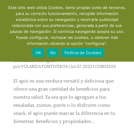
Este sitio web utiliza Cookies, tanto propias como de terceros,
para su correcto funcionamiento, recopilar información
estadística sobre su navegación y mostrarle publicidad
relacionada con sus preferencias, generada a partir de sus
pautas de navegación. Si continúa navegando acepta su uso.
Puede configurar, rechazar las cookies, u obtener más
información clicando la opción “configurar”.
OK
No
Política de Cookies
Beneficios del apio:
por
YOLANDA FONTIVEROS
|
Jul 27, 2023
|
CONSEJOS
El apio es una verdura versátil y deliciosa que
ofrece una gran cantidad de beneficios para
nuestra salud. Ya sea que lo agregues a tus
ensaladas, zumos, purés o lo disfrutes como
snack, el apio puede marcar la diferencia en tu
bienestar. Beneficios y propiedades:...