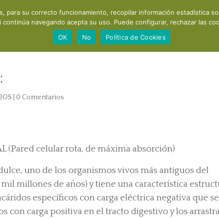
os, para su correcto funcionamiento, recopilar información estadística s
Acerca de mí
Consultas y cursos
Productos
Recomendac
i continúa navegando acepta su uso. Puede configurar, rechazar las cook
OK
No
Política de Cookies
:
JOS
|
0 Comentarios
ared celular rota, de máxima absorción)
 dulce, uno de los organismos vivos más antiguos del
mil millones de años) y tiene una característica estruct
acáridos específicos con carga eléctrica negativa que s
 con carga positiva en el tracto digestivo y los arrastr