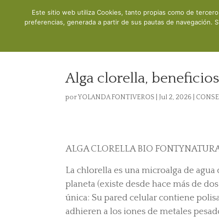
Este sitio web utiliza Cookies, tanto propias como de tercer
Inicio
preferencias, generada a partir de sus pautas de navegación. S
Alga clorella, beneficios
por
YOLANDA FONTIVEROS
|
Jul 2, 2026
|
CONSE
ALGA CLORELLA BIO FONTYNATURAL (P
La chlorella es una microalga de agua
planeta (existe desde hace más de dos 
única: Su pared celular contiene polis
adhieren a los iones de metales pesados