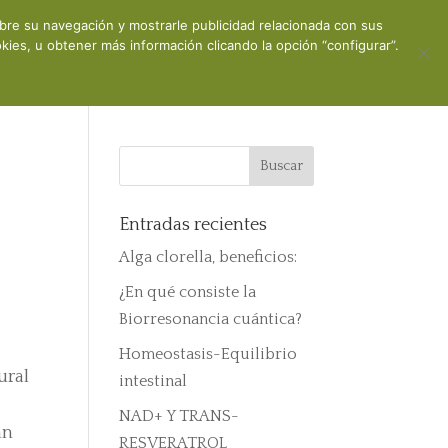
obre su navegación y mostrarle publicidad relacionada con sus
iones
Contacto
Mi cuenta
ies, u obtener más información clicando la opción “configurar”.
Entradas recientes
Alga clorella, beneficios:
¿En qué consiste la
Biorresonancia cuántica?
Homeostasis-Equilibrio
ural
intestinal
e
NAD+ Y TRANS-
an
RESVERATROL