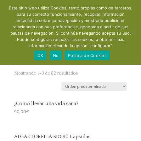
Este sitio web utiliza Cookies, tanto propias como de terceros,
para su correcto funcionamiento, recopilar información
estadística sobre su navegación y mostrarle publicidad
relacionada con sus preferencias, generada a partir de sus
pautas de navegación. Si continúa navegando acepta su uso.
Puede configurar, rechazar las cookies, u obtener más
información clicando la opción “configurar”.
Inicio
/ Tienda
OK
No
Política de Cookies
Tienda
Mostrando 1–9 de 82 resultados
¿Cómo llevar una vida sana?
90,00
€
ALGA CLORELLA BIO 90 Cápsulas