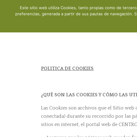
Este sitio web utiliza Cookies, tanto propias como de tercer
Inicio
preferencias, generada a partir de sus pautas de navegación. S
POLITICA DE COOKIES
¿QUÉ SON LAS COOKIES Y CÓMO LAS UTI
Las Cookies son archivos que el Sitio web o
conectada) durante su recorrido por las pá
sitios en internet, el portal web de CENTR