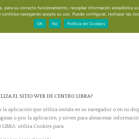
os, para su correcto funcionamiento, recopilar información estadística s
Acerca de mí
Consultas y cursos
Productos
Recomendaci
i continúa navegando acepta su uso. Puede configurar, rechazar las cook
OK
No
Política de Cookies
LIZA EL SITIO WEB DE CENTRO LIBRA?
 la aplicación que utiliza instala en su navegador o en su dis
ginas o por la aplicación, y sirven para almacenar informació
O LIBRA utiliza Cookies para: