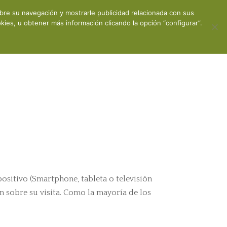
obre su navegación y mostrarle publicidad relacionada con sus
ones
Contacto
Mi cuenta
ies, u obtener más información clicando la opción “configurar”.
positivo (Smartphone, tableta o televisión
n sobre su visita. Como la mayoría de los