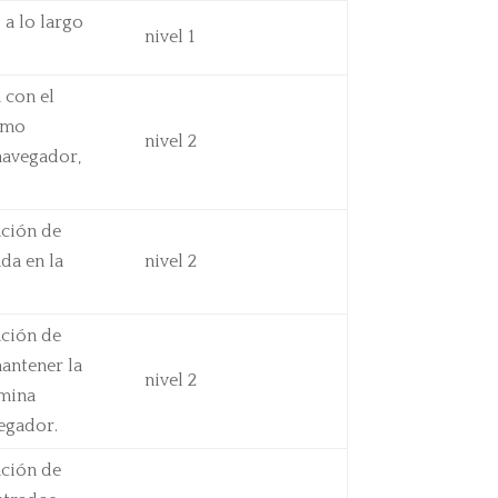
 a lo largo
nivel 1
 con el
ismo
nivel 2
navegador,
nción de
ada en la
nivel 2
nción de
antener la
nivel 2
imina
egador.
nción de