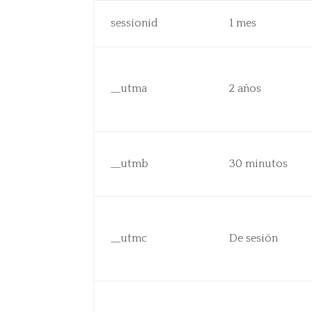
sessionid
1 mes
__utma
2 años
__utmb
30 minutos
__utmc
De sesión