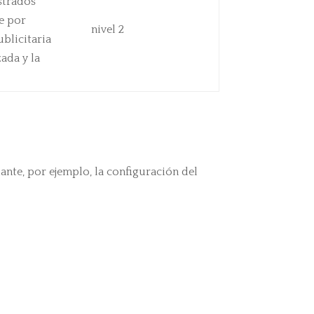
istrados
te por
nivel 2
blicitaria
ada y la
nte, por ejemplo, la configuración del