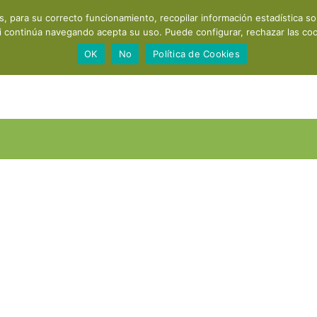
os, para su correcto funcionamiento, recopilar información estadística s
Acerca de mí
Consultas y cursos
Productos
Recomendaci
i continúa navegando acepta su uso. Puede configurar, rechazar las cook
OK
No
Política de Cookies