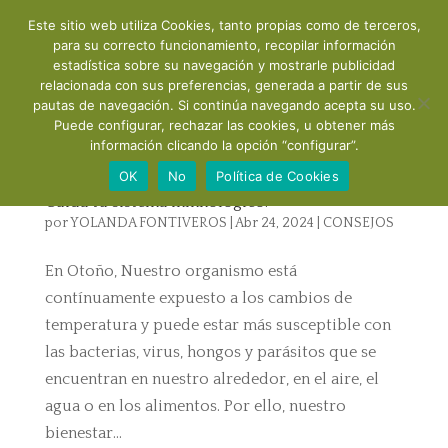
Este sitio web utiliza Cookies, tanto propias como de terceros,
para su correcto funcionamiento, recopilar información
estadística sobre su navegación y mostrarle publicidad
relacionada con sus preferencias, generada a partir de sus
pautas de navegación. Si continúa navegando acepta su uso.
Puede configurar, rechazar las cookies, u obtener más
información clicando la opción “configurar”.
OK
No
Política de Cookies
Cuida tu sistema inmnológico:
por
YOLANDA FONTIVEROS
|
Abr 24, 2024
|
CONSEJOS
En Otoño, Nuestro organismo está
contínuamente expuesto a los cambios de
temperatura y puede estar más susceptible con
las bacterias, virus, hongos y parásitos que se
encuentran en nuestro alrededor, en el aire, el
agua o en los alimentos. Por ello, nuestro
bienestar...