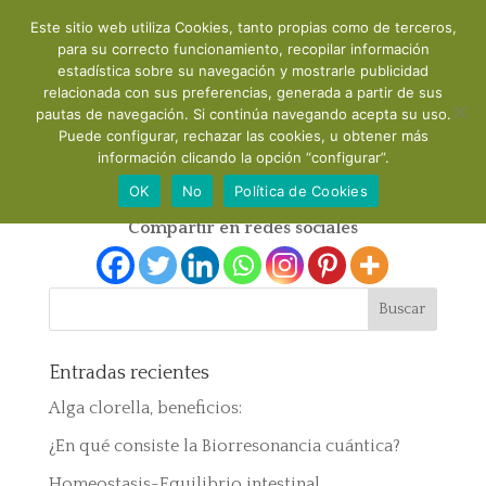
Este sitio web utiliza Cookies, tanto propias como de terceros,
para su correcto funcionamiento, recopilar información
estadística sobre su navegación y mostrarle publicidad
relacionada con sus preferencias, generada a partir de sus
pautas de navegación. Si continúa navegando acepta su uso.
Puede configurar, rechazar las cookies, u obtener más
Productos del cabello
información clicando la opción “configurar”.
OK
No
Política de Cookies
Compartir en redes sociales
Entradas recientes
Alga clorella, beneficios:
¿En qué consiste la Biorresonancia cuántica?
Homeostasis-Equilibrio intestinal