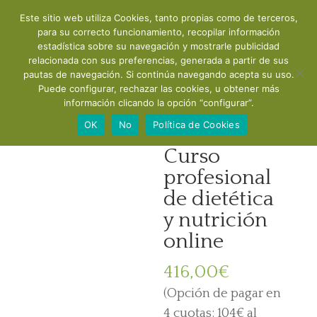
Este sitio web utiliza Cookies, tanto propias como de terceros,
para su correcto funcionamiento, recopilar información
estadística sobre su navegación y mostrarle publicidad
relacionada con sus preferencias, generada a partir de sus
pautas de navegación. Si continúa navegando acepta su uso.
Puede configurar, rechazar las cookies, u obtener más
información clicando la opción “configurar”.
Inicio
/
CONSULTAS
/ Curso profesional de
OK
No
Política de Cookies
dietética y nutrición online
Curso
profesional
de dietética
y nutrición
online
416,00
€
(Opción de pagar en
4 cuotas: 104€ al