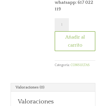
whatsapp: 617 022
119
Curso
profesional
de
Añadir al
dietética
carrito
y
nutrición
online
Categoría:
CONSULTAS
cantidad
Valoraciones (0)
Valoraciones