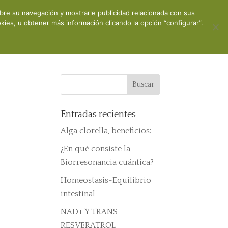
obre su navegación y mostrarle publicidad relacionada con sus
ones
Contacto
Mi cuenta
ies, u obtener más información clicando la opción “configurar”.
Entradas recientes
Alga clorella, beneficios:
¿En qué consiste la
Biorresonancia cuántica?
Homeostasis-Equilibrio
intestinal
NAD+ Y TRANS-
RESVERATROL