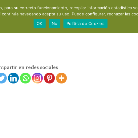
os, para su correcto funcionamiento, recopilar información estadística s
Acerca de mí
Consultas y cursos
Productos
Recomendaci
i continúa navegando acepta su uso. Puede configurar, rechazar las cook
OK
No
Política de Cookies
partir en redes sociales