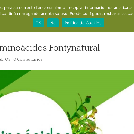
os, para su correcto funcionamiento, recopilar información estadística s
Acerca de mí
Consultas y cursos
Productos
Recomendaci
i continúa navegando acepta su uso. Puede configurar, rechazar las cook
OK
No
Política de Cookies
aminoácidos Fontynatural:
SEJOS
|
0 Comentarios