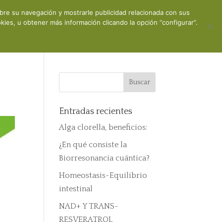
obre su navegación y mostrarle publicidad relacionada con sus
ones
Contacto
Mi cuenta
ies, u obtener más información clicando la opción “configurar”.
Entradas recientes
Alga clorella, beneficios:
¿En qué consiste la
Biorresonancia cuántica?
Homeostasis-Equilibrio
intestinal
NAD+ Y TRANS-
RESVERATROL