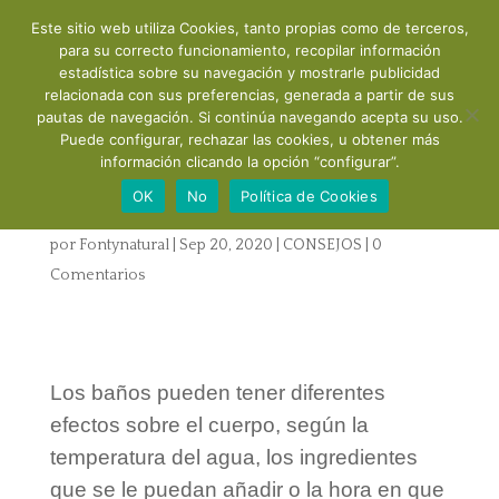
Este sitio web utiliza Cookies, tanto propias como de terceros,
para su correcto funcionamiento, recopilar información
estadística sobre su navegación y mostrarle publicidad
relacionada con sus preferencias, generada a partir de sus
pautas de navegación. Si continúa navegando acepta su uso.
Puede configurar, rechazar las cookies, u obtener más
El ritual de un baño
información clicando la opción “configurar”.
relajante:
OK
No
Política de Cookies
por
Fontynatural
|
Sep 20, 2020
|
CONSEJOS
|
0
Comentarios
Los baños pueden tener diferentes
efectos sobre el cuerpo, según la
temperatura del agua, los ingredientes
que se le puedan añadir o la hora en que