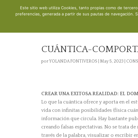
Este sitio web utiliza Cookies, tanto propias como de tercer
Inicio
preferencias, generada a partir de sus pautas de navegación. S
CUÁNTICA-COMPORTA
por
YOLANDA FONTIVEROS
|
May 5, 2023
|
CONS
CREAR UNA EXITOSA REALIDAD: EL DOM
Lo que la cuántica ofrece y aporta en el e
vida con infinitas posibilidades (física cu
información que circula. Hay bastante pub
creando falsas espectativas. No se trata de 
través de la palabra, visualizar o escribir 