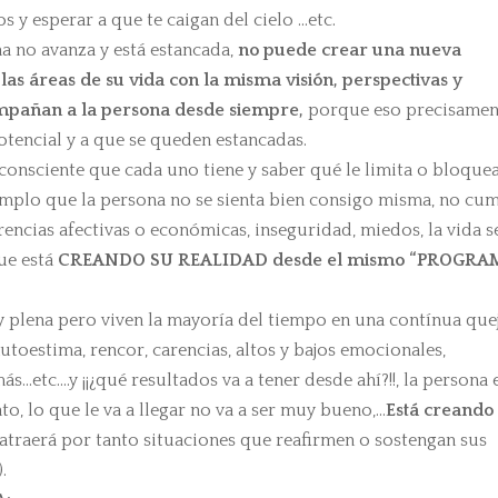
s y esperar a que te caigan del cielo …etc.
a no avanza y está estancada,
no puede crear una nueva
las áreas de su vida con la misma visión, perspectivas y
ompañan a la persona desde siempre,
porque eso precisamen
potencial y a que se queden estancadas.
consciente que cada uno tiene y saber qué le limita o bloque
emplo que la persona no se sienta bien consigo misma, no cu
arencias afectivas o económicas, inseguridad, miedos, la vida s
que está
CREANDO SU REALIDAD desde el mismo “PROGRA
y plena pero viven la mayoría del tiempo en una contínua quej
 autoestima, rencor, carencias, altos y bajos emocionales,
s…etc….y ¡¡¿qué resultados va a tener desde ahí?!!, la persona 
to, lo que le va a llegar no va a ser muy bueno,…
Está creando 
atraerá por tanto situaciones que reafirmen o sostengan sus
.