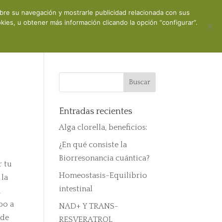
obre su navegación y mostrarle publicidad relacionada con sus
ones
Contacto
Mi cuenta
ies, u obtener más información clicando la opción “configurar”.
Entradas recientes
Alga clorella, beneficios:
¿En qué consiste la
Biorresonancia cuántica?
r tu
Homeostasis-Equilibrio
 la
intestinal
n
po a
NAD+ Y TRANS-
 de
RESVERATROL