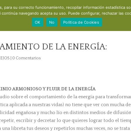
os, para su correcto funcionamiento, recopilar información estadística s
Acerca de mí
Consultas y cursos
Productos
Recomendaci
i continúa navegando acepta su uso. Puede configurar, rechazar las cook
OK
No
Política de Cookies
MIENTO DE LA ENERGÍA:
EJOS
|
0 Comentarios
INIO ARMONIOSO Y FLUIR DE LA ENERGÍA
studio sobre el comportamiento de la energía para transforma
ántica aplicada a nuestras vidas) no tiene que ver con mucha de
licidad engañosa y mucho lío en distintos medios de difusió
repetir, escribir y decretar lo que quieres lograr todo el tiem
en una libreta tus deseos y repetirlos muchas veces, no se trata