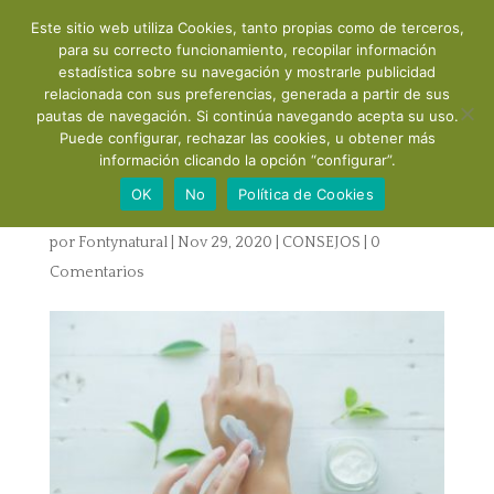
Este sitio web utiliza Cookies, tanto propias como de terceros,
para su correcto funcionamiento, recopilar información
estadística sobre su navegación y mostrarle publicidad
relacionada con sus preferencias, generada a partir de sus
pautas de navegación. Si continúa navegando acepta su uso.
Puede configurar, rechazar las cookies, u obtener más
Cosmética natural libre de
información clicando la opción “configurar”.
tóxicos:
OK
No
Política de Cookies
por
Fontynatural
|
Nov 29, 2020
|
CONSEJOS
|
0
Comentarios