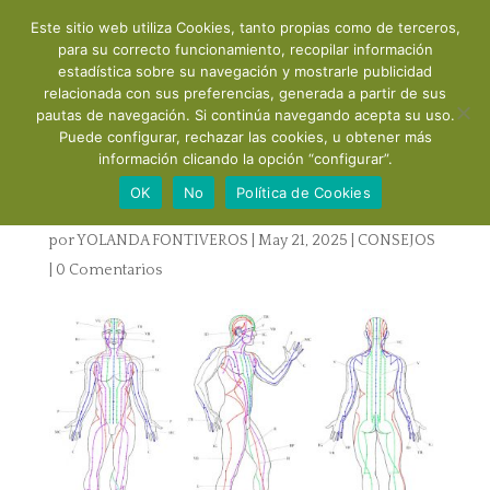
Este sitio web utiliza Cookies, tanto propias como de terceros,
para su correcto funcionamiento, recopilar información
estadística sobre su navegación y mostrarle publicidad
relacionada con sus preferencias, generada a partir de sus
pautas de navegación. Si continúa navegando acepta su uso.
Puede configurar, rechazar las cookies, u obtener más
Biorresonancia cuántica
información clicando la opción “configurar”.
Fontynatural
OK
No
Política de Cookies
por
YOLANDA FONTIVEROS
|
May 21, 2025
|
CONSEJOS
|
0 Comentarios