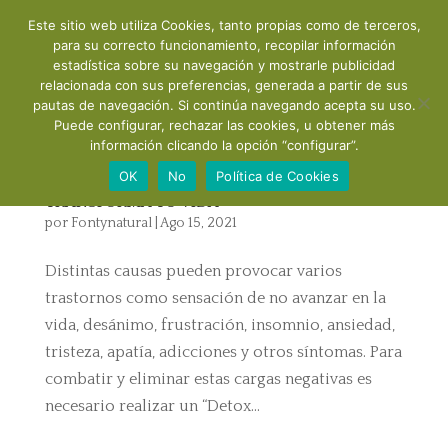
Este sitio web utiliza Cookies, tanto propias como de terceros,
para su correcto funcionamiento, recopilar información
estadística sobre su navegación y mostrarle publicidad
relacionada con sus preferencias, generada a partir de sus
pautas de navegación. Si continúa navegando acepta su uso.
Puede configurar, rechazar las cookies, u obtener más
información clicando la opción “configurar”.
OK
No
Política de Cookies
TRANSFORMA TU VIDA
por
Fontynatural
|
Ago 15, 2021
Distintas causas pueden provocar varios
trastornos como sensación de no avanzar en la
vida, desánimo, frustración, insomnio, ansiedad,
tristeza, apatía, adicciones y otros síntomas. Para
combatir y eliminar estas cargas negativas es
necesario realizar un “Detox...