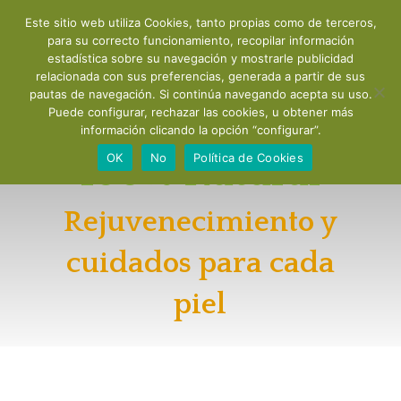
Este sitio web utiliza Cookies, tanto propias como de terceros,
para su correcto funcionamiento, recopilar información
estadística sobre su navegación y mostrarle publicidad
relacionada con sus preferencias, generada a partir de sus
pautas de navegación. Si continúa navegando acepta su uso.
Puede configurar, rechazar las cookies, u obtener más
Taller Cosmetica
información clicando la opción “configurar”.
OK
No
Política de Cookies
100% Natural
Rejuvenecimiento y
cuidados para cada
piel