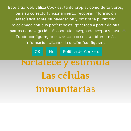
Este sitio web utiliza Cookies, tanto propias como de terceros,
para su correcto funcionamiento, recopilar información
estadística sobre su navegación y mostrarle publicidad
relacionada con sus preferencias, generada a partir de sus
SISTEMA
pautas de navegación. Si continúa navegando acepta su uso.
Puede configurar, rechazar las cookies, u obtener más
INMUNOLÓGICO
información clicando la opción “configurar”.
OK
No
Política de Cookies
Fortalece y estimula
Las células
inmunitarias