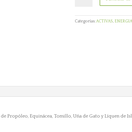
LAS
DEFENSAS
cantidad
Categorías:
ACTIVAS
,
ENERGIA
de Propóleo, Equinácea, Tomillo, Uña de Gato y Líquen de Isl