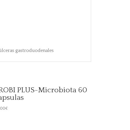
 úlceras gastroduodenales
ROBI PLUS-Microbiota 60
apsulas
,00
€