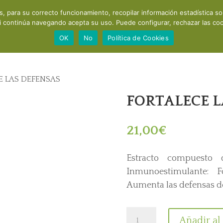
os, para su correcto funcionamiento, recopilar información estadística s
Acerca de mí
Consultas y cursos
Productos
Recomendaci
i continúa navegando acepta su uso. Puede configurar, rechazar las cook
OK
No
Política de Cookies
E LAS DEFENSAS
FORTALECE L
21,00
€
Estracto compuesto 
Inmunoestimulante: F
Aumenta las defensas de
FORTALECE
Añadir al 