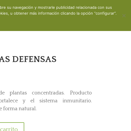
obre su navegación y mostrarle publicidad relacionada con sus
ones
Contacto
Mi cuenta
ies, u obtener más información clicando la opción “configurar”.
AS DEFENSAS
de plantas concentradas. Producto
ortalece y el sistema inmunitario.
 forma natural.
carrito