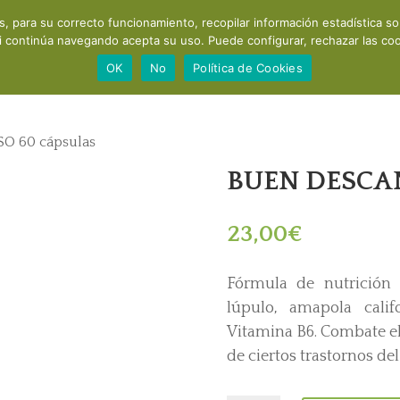
os, para su correcto funcionamiento, recopilar información estadística s
Acerca de mí
Consultas y cursos
Productos
Recomendaci
i continúa navegando acepta su uso. Puede configurar, rechazar las cook
OK
No
Política de Cookies
O 60 cápsulas
BUEN DESCAN
23,00
€
Fórmula de nutrición 
lúpulo, amapola calif
Vitamina B6. Combate el
de ciertos trastornos de