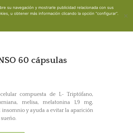
obre su navegación y mostrarle publicidad relacionada con sus
ones
Contacto
Mi cuenta
ies, u obtener más información clicando la opción “configurar”.
SO 60 cápsulas
celular compuesta de L- Triptófano,
orniana, melisa, melatonina 1,9 mg,
 insomnio y ayuda a evitar la aparición
l sueño.