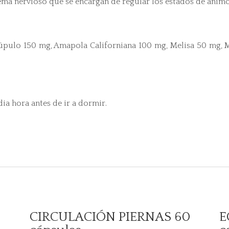
stema nervioso que se encargan de regular los estados de ánim
Lúpulo 150 mg, Amapola Californiana 100 mg, Melisa 50 mg, M
ia hora antes de ir a dormir.
CIRCULACIÓN PIERNAS 60
E