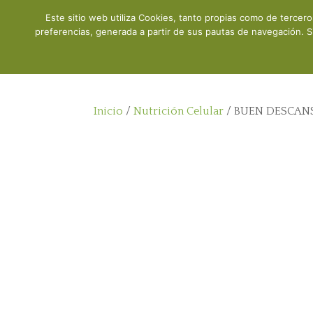
Este sitio web utiliza Cookies, tanto propias como de tercer
Inicio
preferencias, generada a partir de sus pautas de navegación. S
Inicio
/
Nutrición Celular
/ BUEN DESCANS