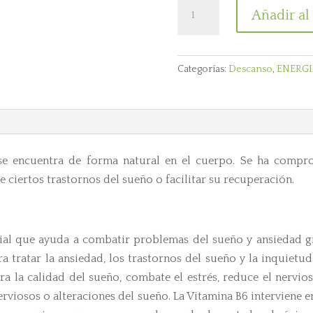
BUEN
Añadir al 
DESCANSO
60
cápsulas
Categorías:
Descanso
,
ENERGI
cantidad
e encuentra de forma natural en el cuerpo. Se ha comp
e ciertos trastornos del sueño o facilitar su recuperación.
ial que ayuda a combatir problemas del sueño y ansiedad gra
 tratar la ansiedad, los trastornos del sueño y la inquietud, 
a la calidad del sueño, combate el estrés, reduce el nervio
erviosos o alteraciones del sueño. La Vitamina B6 interviene 