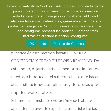
Este sitio web utiliza Cookies, tanto propias como de terceros,
para su correcto funcionamiento, recopilar información
CONCIENCIA CUÁNTICA: TRANSFORMA
estadística sobre su navegación y mostrarle publicidad
relacionada con sus preferencias, generada a partir de sus
TU VIDA
pautas de navegación. Si continúa navegando acepta su uso.
Puede configurar, rechazar las cookies, u obtener más
información clicando la opción “configurar”.
Esta consulta está creada con la intención de
OK
No
Política de Cookies
TRANSFORMAR TU VIDA. El conocimiento y la
práctica de este método harán ELEVAR LA
CONCIENCIA Y CREAR TU PROPIA REALIDAD. De
este modo, dejarás atrás las memorias limitantes,
miedos o bloqueos del subconsciente que hacen
atraer situaciones complicadas y dolorosas que
impiden avanzar al Ser.
Estamos en constante evolución y se trata de
aprender a través de experiencias satisfactorias,